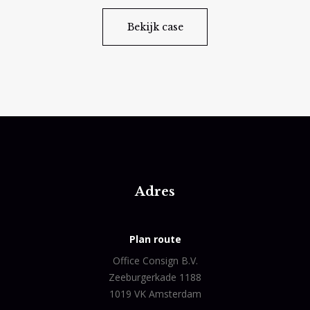
Bekijk case
Adres
Plan route
Office Consign B.V.
Zeeburgerkade 1188
1019 VK Amsterdam