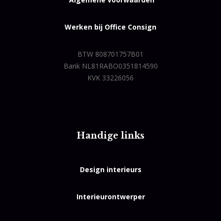
Werken bij Office Consign
BTW 808701757B01
Bank NL81RABO0351814590
KVK 33226056
Handige links
Design interieurs
Interieurontwerper