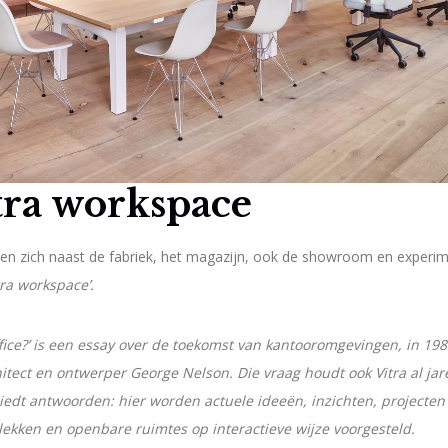
tra workspace
n zich naast de fabriek, het magazijn, ook de showroom en experim
tra workspace’.
ffice?’ is een essay over de toekomst van kantooromgevingen, in 19
tect en ontwerper George Nelson. Die vraag houdt ook Vitra al jar
edt antwoorden: hier worden actuele ideeën, inzichten, projecte
lekken en openbare ruimtes op interactieve wijze voorgesteld.